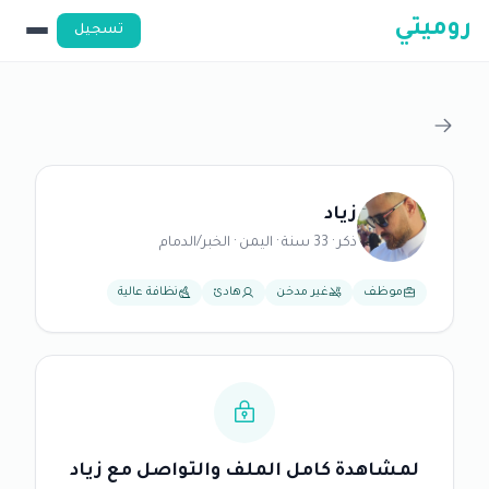
روميتي
تسجيل
زياد
ذكر · 33 سنة · اليمن · الخبر/الدمام
موظف
غير مدخن
هادئ
نظافة عالية
لمشاهدة كامل الملف والتواصل مع زياد