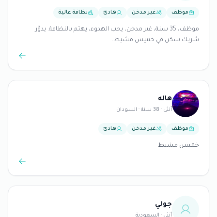
موظف
غير مدخن
هادئ
نظافة عالية
موظف، 35 سنة، غير مدخن، يحب الهدوء، يهتم بالنظافة. يدوّر
شريك سكن في خميس مشيط.
هاله
أنثى · 38 سنة · السودان
موظف
غير مدخن
هادئ
خميس مشيط
جولي
أنثى · السعودية