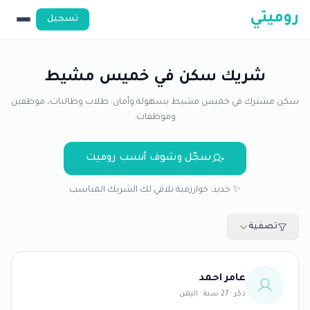
روميتي
تسجيل
شريك سكن في خميس مشيط
سكن مشترك في خميس مشيط بسهولة وأمان: طلاب وطالبات، موظفين
وموظفات.
سجّل وشوف أنسب روميت
✨ جديد: خوارزمية تلاقي لك الشريك المناسب
تصفية
عامر احمد
ذكر · 27 سنة · اليمن