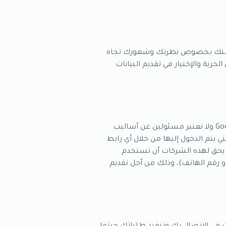
وبة منك بخصوص نظرتك وشعورك تجاه
ية والإختيار في تقديم البيانات
قد يشتمل موقعنا على روابط بالمواقع الأخرى على شبكة الإنترنت. او علانات من مواقع اخرى مثل Google AdSense ولا نعتبر مسئولين عن أساليب
 يتم الدخول إليها من خلال أي رابط
. يحق لهذه الشركات أن تستخدم
 أو رقم الهاتف)، وذلك من أجل تقديم