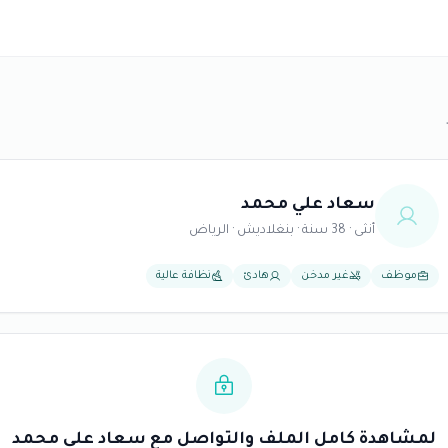
سعاد علي محمد
أنثى · 38 سنة · بنغلاديش · الرياض
موظف
غير مدخن
هادئ
نظافة عالية
لمشاهدة كامل الملف والتواصل مع سعاد علي محمد