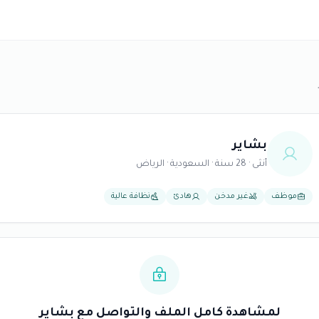
بشاير
أنثى · 28 سنة · السعودية · الرياض
موظف
غير مدخن
هادئ
نظافة عالية
لمشاهدة كامل الملف والتواصل مع بشاير