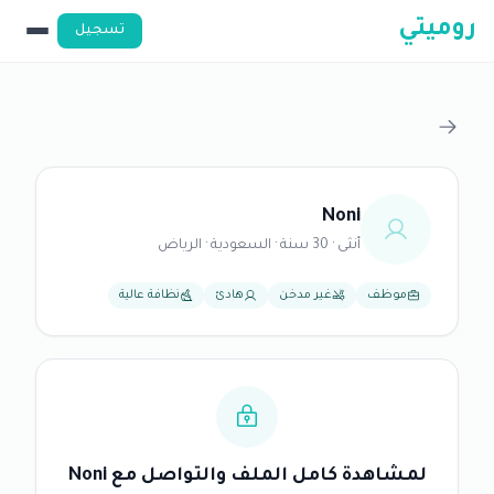
روميتي
تسجيل
Noni
أنثى · 30 سنة · السعودية · الرياض
موظف
غير مدخن
هادئ
نظافة عالية
لمشاهدة كامل الملف والتواصل مع Noni