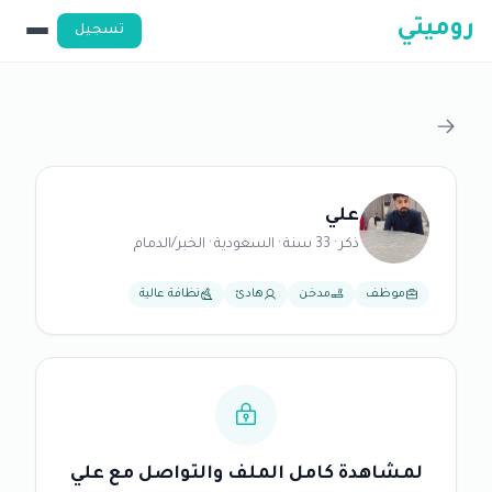
روميتي
تسجيل
علي
ذكر · 33 سنة · السعودية · الخبر/الدمام
موظف
مدخن
هادئ
نظافة عالية
لمشاهدة كامل الملف والتواصل مع علي