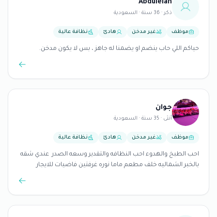
Abdulelah
ذكر · 36 سنة · السعودية
موظف
غير مدخن
هادئ
نظافة عالية
حياكم اللي حاب ينضم او يضمنا له جاهز ، بس لا يكون مدخن.
جوان
أنثى · 35 سنة · السعودية
موظف
غير مدخن
هادئ
نظافة عالية
احب الطبخ والهدوء احب النظافه والتقدير وسعه الصدر عندي شقه
بالخبر الشماليه خلف مطعم ماما نوره غرفتين فاضيات للايجار
المهتمه تكلمني