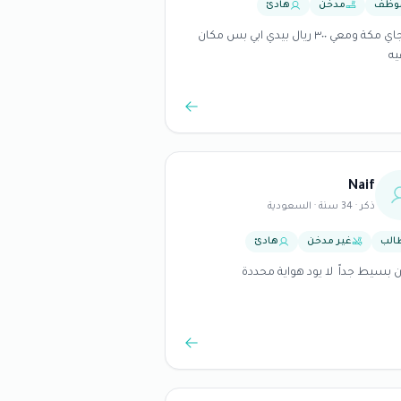
وظف
مدخن
هادئ
توي جاي مكة ومعي ٣٠٠ ريال بيدي ابي بس مكان
يه
Naif
ذكر · 34 سنة · السعودية
الب
غير مدخن
هادئ
 بسيط جداً لا يود هواية محددة