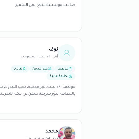
صاحب موسسة منبع الفن المتميز
نوف
أنثى · 27 سنة · السعودية
موظف
غير مدخن
هادئ
نظافة عالية
موظفة، 27 سنة، غير مدخنة، تحب الهدوء، ت
بالنظافة. تدوّر شريكة سكن في مكة المكرمة.
محمد
ذكر · 54 سنة · سوريا