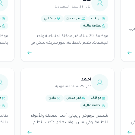
خالد
أنثى · 29 سنة · السعودية
موظف
غير مدخن
اجتماعي
م
نظافة عالية
ن
ين من ١٢ ظهر إلى ٦ مغرب
موظفة، 29 سنة، غير مدخنة، اجتماعية وتحب
الجمعات، تهتم بالنظافة. تدوّر شريكة سكن في
بالنظ
مكة المكرمة.
احمد
ذكر · 25 سنة · السعودية
موظف
غير مدخن
هادئ
ط
نظافة عالية
ن
شخص فرفوش وإيجابي، أحب الضحك والأجواء
في
اللطيفة، وفي نفس الوقت هادئ وأحب النظام
بالنظ
والنظافة. أحترم الخصوصية وأدور سكن مريح