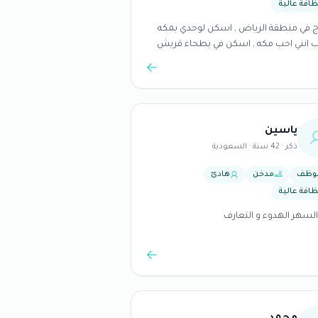
ظافة عالية
 في منطقة الرياض , اسكن لوحدي بمكه
انني احب مكه , اسكن في بطحاء قريش
ميله جدا , وحالتي الماديه جيده , احب
النظافه , واحب الطبخ واطبخ دائما لنفسي ,
يقه انني احب مشاركة سكن ليس لاجل
الماده بقدر ماهو الانس بالاخرين , , احب الاخوان
 يحافظون على الصلاة , لا اشرب ولا اتعامل
ياسين
غضب الله ان شاء الله
ذكر · 42 سنة · السعودية
وظف
مدخن
هادئ
ظافة عالية
لسهر الهدوء و التعارف