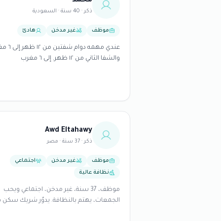
محمد
ذكر · 40 سنة · السعودية
موظف
غير مدخن
هادئ
عندي مهمه دوام شفت
والشفا الثاني من ١٢ ظهر. إلى ٦ مغرب
Awd Eltahawy
ذكر · 37 سنة · مصر
موظف
غير مدخن
اجتماعي
نظافة عالية
موظف، 37 سنة، غير مدخن، اجتماعي ويحب
الجمعات، يهتم بالنظافة. يدوّر شريك سكن 
مكة المكرمة.