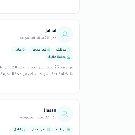
والعمل وصناعة الفرص وأؤمن أن النجاح لا يأ
بالحظ بل بالصبر والاجتهاد والاستمرار. أقدر
الاحترام والصدق والوفاء وأبتعد عن العلاقات
السطحية والمجاملات التي لا معنى لها. أبح
راحة البال أكثر من أي شيء وأفضل الأشخاص
Jalaal
الحقيقيين الذين يحملون نوايا طيبة وقلوبًا صا
ذكر · 26 سنة · السعودية
أحب القهوة والسفر والتجارب الجديدة وأستم
بكل لحظة تضيف لي خبرة أو ذكرى جميلة. الحي
موظف
غير مدخن
هادئ
بالنسبة لي رحلة تعلم وتطوير مستمر وأسعى
نظافة عالية
دائمًا لأن أكون أفضل من الأمس وأترك أثرًا طيب
أينما كنت.
موظف، 26 سنة، غير مدخن، يحب الهدوء، ي
بالنظافة. يدوّر شريك سكن في مكة المكرمة.
Hasan
ذكر · 22 سنة · السعودية
موظف
غير مدخن
هادئ