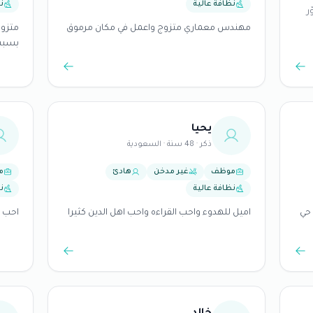
نظافة عالية
ن
ر
مهندس معماري متزوج واعمل في مكان مرموق
متزوج
بسبب 
شقه ج
والحق
الذين
يحيا
بما ي
ذكر · 48 سنة · السعودية
موظف
غير مدخن
هادئ
م
نظافة عالية
ن
حي
اميل للهدوء واحب القراءه واحب اهل الدين كثيرا
احب ا