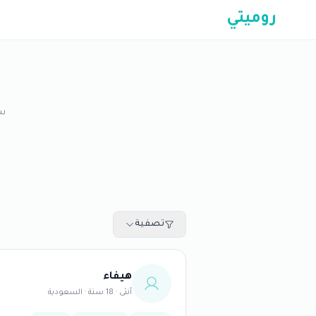
روميتي
سك
تصفية
هيفاء
أنثى · 18 سنة · السعودية