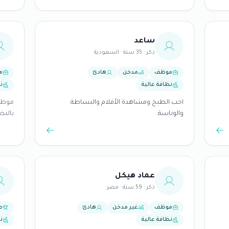
وروميت متفاهم
ساعد
ذكر · 35 سنة · السعودية
موظف
مدخن
هادئ
م
نظافة عالية
ن
احب الطبخ ومشاهدة الأفلام والبساطة
والوناسة.
بالنظ
عماد هيكل
ذكر · 59 سنة · مصر
موظف
غير مدخن
هادئ
ط
نظافة عالية
ن