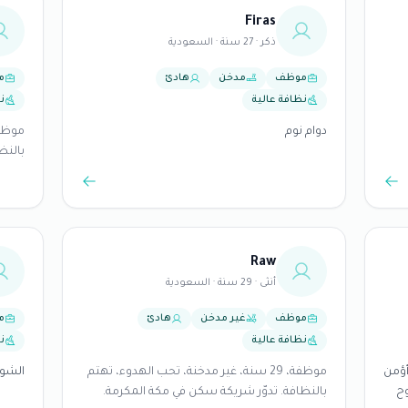
Firas
ذكر · 27 سنة · السعودية
موظف
مدخن
هادئ
م
نظافة عالية
ن
دوام نوم
بالنظ
Raw
أنثى · 29 سنة · السعودية
موظف
غير مدخن
هادئ
م
نظافة عالية
ن
أؤمن
موظفة، 29 سنة، غير مدخنة، تحب الهدوء، تهتم
الشوق
وح
بالنظافة. تدوّر شريكة سكن في مكة المكرمة.