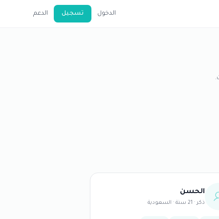
الدخول
تسجيل
الدعم
.
الحسن
ذكر · 21 سنة · السعودية