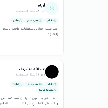
أريام
أنثى · 22 سنة · السعودية
طالب
غير مدخن
هادئ
احب اعيش حياتي باستقلاليه واحب الرسم
والهدوء
عبدالله الشريف
ذكر · 28 سنة · السعودية
طالب
غير مدخن
هادئ
نظافة عالية
لست ممن يتحدثون كثيرًا عن أنفسهم لأنني 
أن الأفعال دائمًا أبلغ من الكلمات. أحب الطم