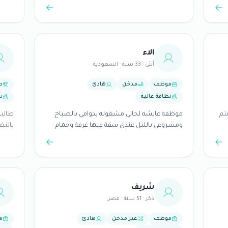
تي
ث عن
الاء
دقة.
أنثى · 33 سنة · السعودية
تع
اة
موظف
مدخن
هادئ
ط
نظافة عالية
ن
ًا
هتم
موظفه عايشه لحالي مشغوله بدوامي بالصباح
ومشروعي بالليل عندي شقة فيها غرفة وحمام
بالنظ
اضافي ممكن تشاركني فيها روميت
شريف
ذكر · 51 سنة · مصر
موظف
غير مدخن
هادئ
م