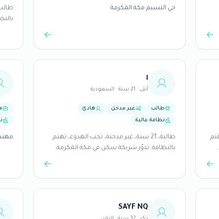
حي النسيم مكة المكرمة
بالنظ
ا
أنثى · 21 سنة · السعودية
طالب
غير مدخن
هادئ
م
نظافة عالية
ن
هتم
طالبة، 21 سنة، غير مدخنة، تحب الهدوء، تهتم
مهند
بالنظافة. تدوّر شريكة سكن في مكة المكرمة.
‪SAYF NQ‬‏
ذكر · 32 سنة · اليمن