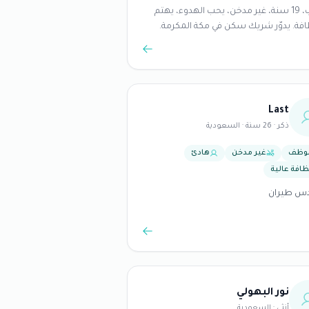
طالب، 19 سنة، غير مدخن، يحب الهدوء، يهتم
افة. يدوّر شريك سكن في مكة المكرمة.
Last
ذكر · 26 سنة · السعودية
وظف
غير مدخن
هادئ
ظافة عالية
س طيران
نور البهولي
أنثى · السعودية