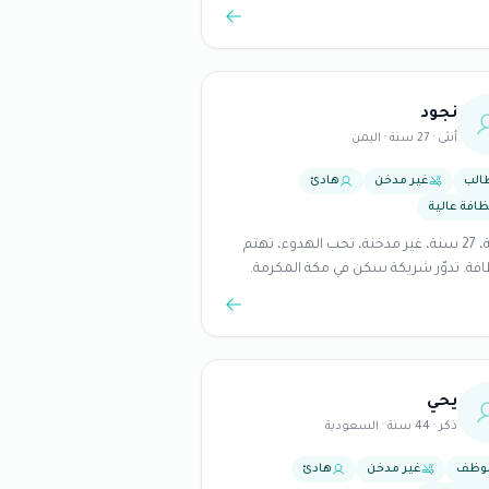
نجود
أنثى · 27 سنة · اليمن
الب
غير مدخن
هادئ
ظافة عالية
طالبة، 27 سنة، غير مدخنة، تحب الهدوء، تهتم
افة. تدوّر شريكة سكن في مكة المكرمة.
يحي
ذكر · 44 سنة · السعودية
وظف
غير مدخن
هادئ